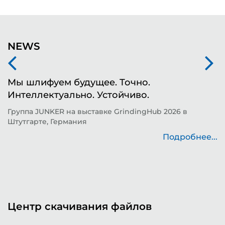
NEWS
Мы шлифуем будущее. Точно.
Ф
Интеллектуально. Устойчиво.
ш
д
Группа JUNKER на выставке GrindingHub 2026 в
Штутгарте, Германия
Т
н
Подробнее...
..
Центр скачивания файлов