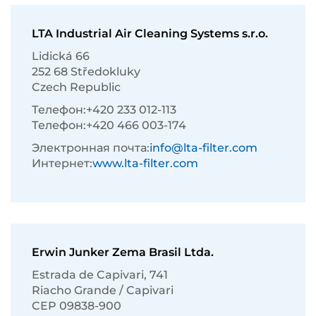
LTA Industrial Air Cleaning Systems s.r.o.
Lidická 66
252 68 Středokluky
Czech Republic
Телефон:
+420 233 012-113
Телефон:
+420 466 003-174
Электронная почта:
info@lta-filter.com
Интернет:
www.lta-filter.com
Erwin Junker Zema Brasil Ltda.
Estrada de Capivari, 741
Riacho Grande / Capivari
CEP 09838-900