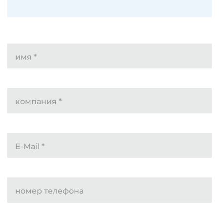
имя
*
компания
*
E-Mail
*
номер телефона