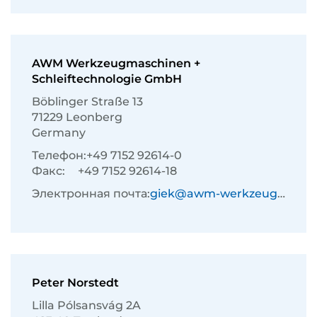
AWM Werkzeugmaschinen +
Schleiftechnologie GmbH
Böblinger Straße 13
71229 Leonberg
Germany
Телефон:
+49 7152 92614-0
Факс:
+49 7152 92614-18
Электронная почта:
giek@awm-werkzeugmaschinen.de
Peter Norstedt
Lilla Pólsansvág 2A