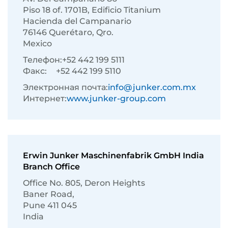
Piso 18 of. 1701B, Edificio Titanium
Hacienda del Campanario
76146 Querétaro, Qro.
Mexico
Телефон:
+52 442 199 5111
Факс:
+52 442 199 5110
Электронная почта:
info@junker.com.mx
Интернет:
www.junker-group.com
Erwin Junker Maschinenfabrik GmbH India
Branch Office
Ofﬁce No. 805, Deron Heights
Baner Road,
Pune 411 045
India