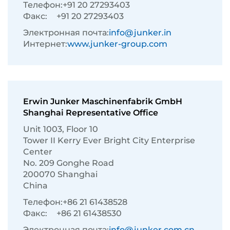
Телефон:
+91 20 27293403
Факс:
+91 20 27293403
Электронная почта:
info@junker.in
Интернет:
www.junker-group.com
Erwin Junker Maschinenfabrik GmbH
Shanghai Representative Office
Unit 1003, Floor 10
Tower II Kerry Ever Bright City Enterprise
Center
No. 209 Gonghe Road
200070 Shanghai
China
Телефон:
+86 21 61438528
Факс:
+86 21 61438530
Электронная почта:
info@junker.com.cn