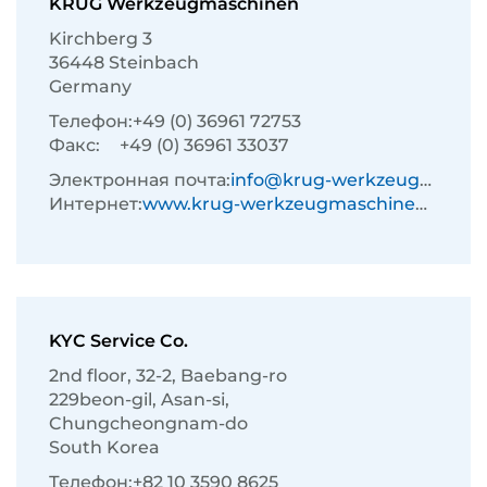
KRUG Werkzeugmaschinen
Kirchberg 3
36448 Steinbach
Germany
Телефон:
+49 (0) 36961 72753
Факс:
+49 (0) 36961 33037
Электронная почта:
info@krug-werkzeugmaschinen.de
Интернет:
www.krug-werkzeugmaschinen.de
KYC Service Co.
2nd floor, 32-2, Baebang-ro
229beon-gil, Asan-si,
Chungcheongnam-do
South Korea
Телефон:
+82 10 3590 8625