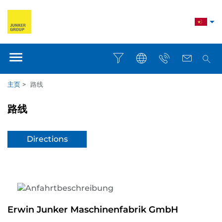
主页
>
路线
路线
Directions
Erwin Junker Maschinenfabrik GmbH