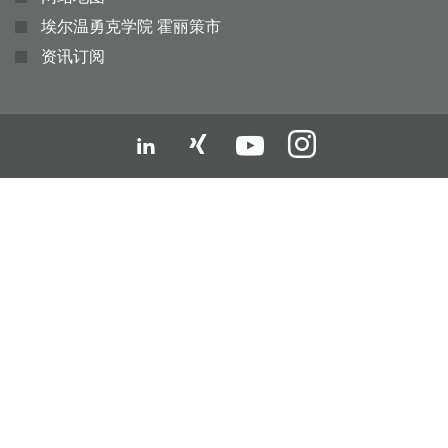
埃尔温勇克学院 霍丽策市
资讯订阅