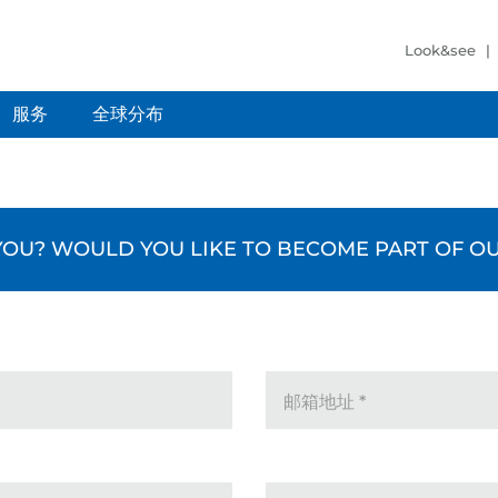
Look&see
服务
全球分布
OUR DREAM: YOU IN
U? WOULD YOU LIKE TO BECOME PART OF OU
OUR
TEAM.
邮箱地址
*