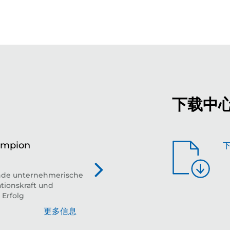
下载中
ampion
全
平台
nde unternehmerische
tionskraft und
 Erfolg
更多信息