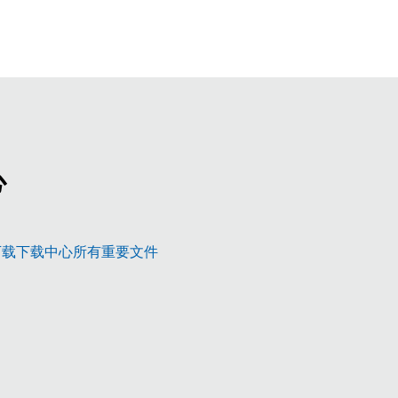
心
新研发，顶级水准
下载下载中心所有重要文件
3 – 理想的平台
更多信息