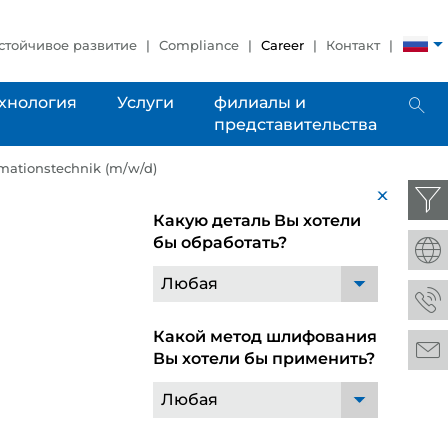
стойчивое развитие
Compliance
Career
Контакт
хнология
Услуги
филиалы и
представительства
mationstechnik (m/w/d)
x
Какую деталь Вы хотели
бы обработать?
Любая
Какой метод шлифования
Вы хотели бы применить?
Любая