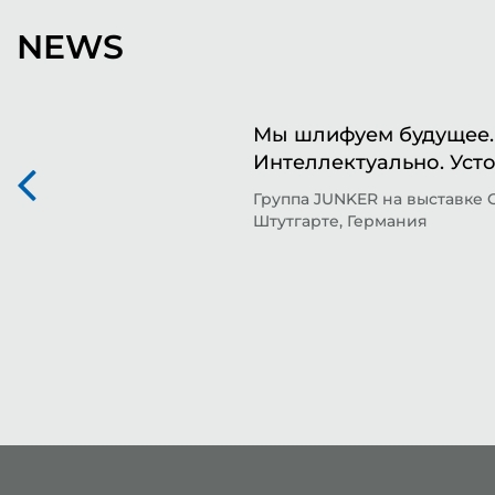
NEWS
Мы шлифуем будущее. 
Интеллектуально. Уст
Группа JUNKER на выставке 
Штутгарте, Германия