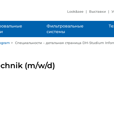
Look&see
Выставки
У
овальные
Фильтровальные
Те
ки
системы
rogram
>
Специальности – детальная страница
DH-Studium Infor
WILD? KLAR.
chnik (m/w/d)
WIR STEHEN AUF ECHTE
TYPEN.