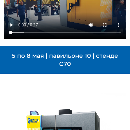
5 по 8 мая | павильоне 10 | стенде
C70