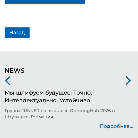
Назад
NEWS
Мы шлифуем будущее. Точно.
Ф
Интеллектуально. Устойчиво.
ш
д
Группа JUNKER на выставке GrindingHub 2026 в
Штутгарте, Германия
Т
н
Подробнее...
..