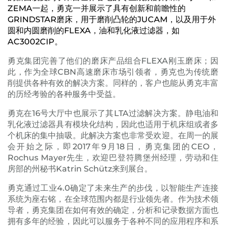
ZEMA一起，勇克一并展示了具有创新和前瞻性的
GRINDSTAR磨床，用于磨削凸轮的JUCAM，以及用于外
圆和内圆磨削的FLEXA，油和乳化液过滤器，如
AC3002CIP。
勇克集团完善了他们的磨床产品组合FLEXA刚玉磨床；因
此，作为全球CBN高速磨床市场引领者，勇克也为传统磨
削提供各种有效的解决方案。同样的，客户也能从勇克丰富
的历经考验的各种服务中受益。
勇克在16号大厅中也展示了其LTA过滤解决方案。静电油和
乳化液过滤器具有模块化结构，因此也适用于机床组或者多
个机床的集中抽吸。此解决方案也非常受欢迎。在周一的展
会开始之际，即2017年9月18日，勇克集团的CEO，
Rochus Mayer先生，欢迎巴登符腾堡州经理，劳动和住
房部的州秘书Katrin Schütz来到展台。
勇克通过工业4.0确定了未来生产的步伐，以智能生产连接
系统为座右铭，在全球范围内都是行业领先者。作为技术领
导者，勇克集团在如何有效的确定，分析和记录数据方面也
拥有多年的经验，因此可以服务于各种不同的应用程序和系