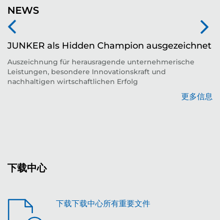
NEWS
JUNKER als Hidden Champion ausgezeichnet
Auszeichnung für herausragende unternehmerische
Leistungen, besondere Innovationskraft und
平
nachhaltigen wirtschaftlichen Erfolg
更多信息
息
下载中心
下载下载中心所有重要文件