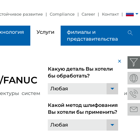
стойчивое развитие
Compliance
Career
Контакт
хнология
Услуги
филиалы и
представительства
x
Какую деталь Вы хотели
бы обработать?
/FANUC
Любая
ектуры систем управления, выявление причин
Какой метод шлифования
Вы хотели бы применить?
Любая