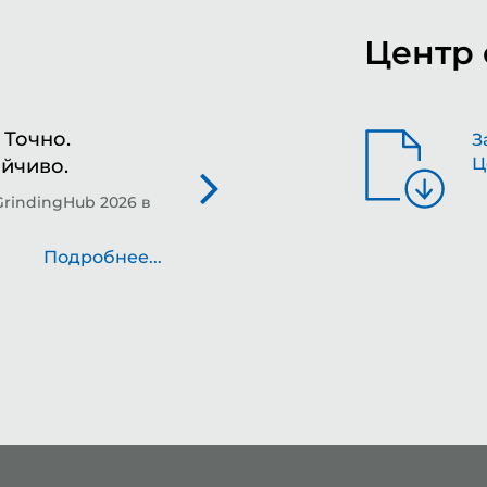
Центр 
Точно.
Фо
З
Ц
ойчиво.
шл
де
GrindingHub 2026 в
Те
на
Подробнее...