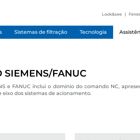
Look&see
Feira
s
Sistemas de filtração
Tecnologia
Assistên
 SIEMENS/FANUC
 e FANUC inclui o domínio do comando NC, apresent
e eixo dos sistemas de acionamento.