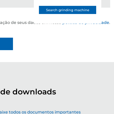
Search grinding machine
ização de seus dados em nossa
política de privacidade
.
 de downloads
ldando o futuro com soluções de
aixe todos os documentos importantes