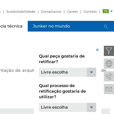
s
Sustentabilidade
Compliance
Career
Contato
cia técnica
Junker no mundo
x
Qual peça gostaria de
retificar?
ação da arquitetura do comando, localização de
Livre escolha
Qual processo de
retificação gostaria de
utilizar?
Livre escolha