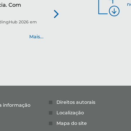
n
cia. Com
re
Tec
pre
ndingHub 2026 em
Mais...
Direitos autorais
a informação
Localização
Mapa do site