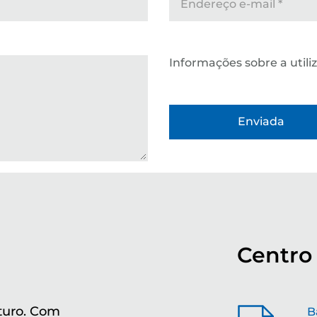
Endereço e-mail
*
Informações sobre a util
Centro
turo. Com
Mo
B