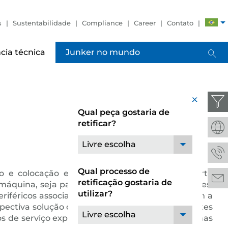
s
Sustentabilidade
Compliance
Career
Contato
cia técnica
Junker no mundo
x
Qual peça gostaria de
retificar?
Livre escolha
Qual processo de
o e colocação em funcionamento, até o suporte
retificação gostaria de
máquina, seja para novas entregas ou realocações.
utilizar?
riféricos associados, de modo profissional e com a
espectiva solução de automação e dos componentes
Livre escolha
 de serviço experientes. Além disto, os programas