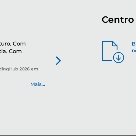
Centro
turo. Com
Mo
B
n
cia. Com
re
Tec
pre
ndingHub 2026 em
Mais...