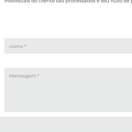
individuais do cliente são processados e seu fluxo de 
nome
*
Mensagem
*