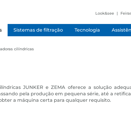
Look&see
Feira
s
Sistemas de filtração
Tecnologia
Assistên
cadoras cilíndricas
ilíndricas JUNKER e ZEMA oferece a solução adequad
 passando pela produção em pequena série, até a retif
obter a máquina certa para qualquer requisito.