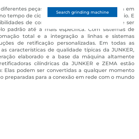
diferentes peças em apenas uma fixação resulta em
Search grinding machine
no tempo de ciclo quanto no esforço de manuseio. E
ibilidades de configuração, cada máquina pode ser
o padrão até a mais específica. Com sistemas de
tomação total e a integração a linhas e sistemas
uções de retificação personalizadas. Em todas as
s características de qualidade típicas da JUNKER,
eração elaborado e a base da máquina altamente
 retificadoras cilíndricas da JUNKER e ZEMA estão
o: Elas podem ser convertidas a qualquer momento
stão preparadas para a conexão em rede com o mundo