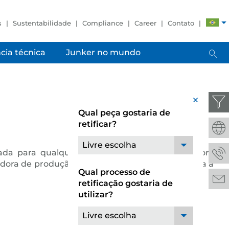
s
Sustentabilidade
Compliance
Career
Contato
cia técnica
Junker no mundo
x
Qual peça gostaria de
retificar?
Livre escolha
a para qualquer requisito. Desde a retificadora
icadora de produção totalmente automatizada para a
Qual processo de
retificação gostaria de
utilizar?
Livre escolha