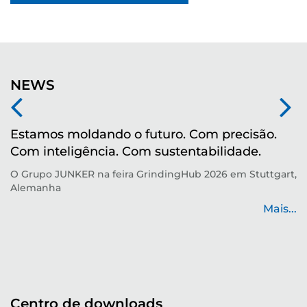
NEWS
Estamos moldando o futuro. Com precisão.
M
Com inteligência. Com sustentabilidade.
r
O Grupo JUNKER na feira GrindingHub 2026 em Stuttgart,
Te
Alemanha
p
de
Mais...
...
Centro de downloads