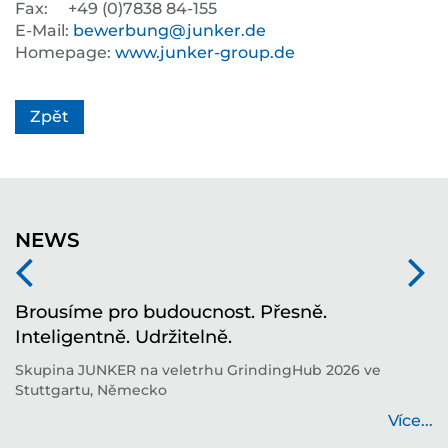
Fax: +49 (0)7838 84-155
E-Mail:
bewerbung@junker.de
Homepage:
www.junker-group.de
Zpět
NEWS
í
Brousíme pro budoucnost. Přesně.
T
Inteligentně. Udržitelně.
i
í
Skupina JUNKER na veletrhu GrindingHub 2026 ve
T
Stuttgartu, Německo
b
...
Více...