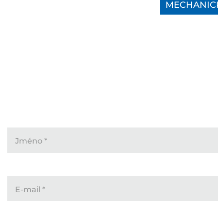
MECHANICK
Jméno
*
E-mail
*