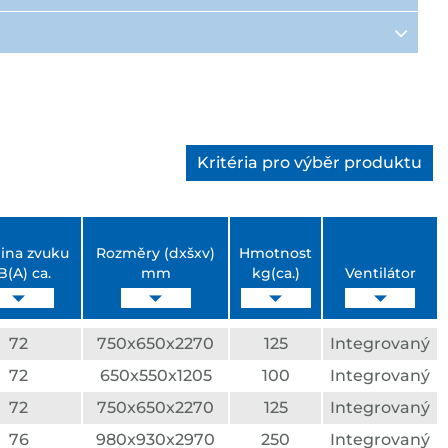
Kritéria pro výběr produktu
ina zvuku
Rozměry (dxšxv)
Hmotnost
B(A) ca.
mm
kg(ca.)
Ventilátor
72
750x650x2270
125
Integrovaný
72
650x550x1205
100
Integrovaný
72
750x650x2270
125
Integrovaný
76
980x930x2970
250
Integrovaný