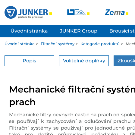
Úvodní stránka
JUNKER Group
Brousicí s
Úvodní stránka
>
Filtrační systémy
>
Kategorie produktů
>
Mech
Popis
Volitelné doplňky
Zkoušk
Mechanické filtrační systé
prach
Mechanické filtry pevných částic na prach od spole
se používají k zachycování a odlučování prachu
Filtrační systémy se používají pro jednoduché prů
také pro složité průmyslové požadavky a filt