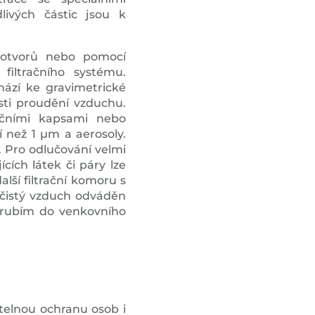
livých částic jsou k
 otvorů nebo pomocí
iltračního systému.
ází ke gravimetrické
osti proudění vzduchu.
račními kapsami nebo
 než 1 μm a aerosoly.
 Pro odlučování velmi
ích látek či páry lze
ší filtrační komoru s
 čistý vzduch odváděn
trubím do venkovního
telnou ochranu osob i