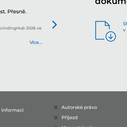
dokum
t. Přesně.
Tv
in
S
GrindingHub 2026 ve
Tec
v
bud
Více...
Autorské právo
 informací
Příjezd