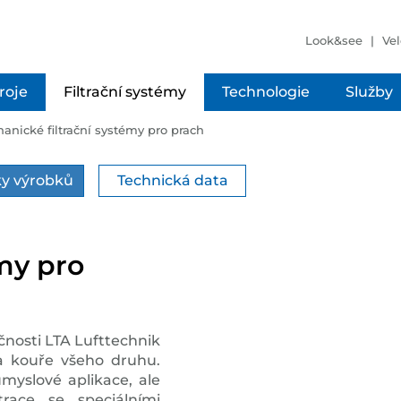
Look&see
Vel
troje
Filtrační systémy
Technologie
Služby
anické filtrační systémy pro prach
y výrobků
Technická data
my pro
čnosti LTA Lufttechnik
 a kouře všeho druhu.
myslové aplikace, ale
race se speciálními