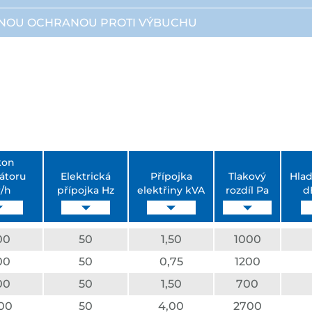
EČNOU OCHRANOU PROTI VÝBUCHU
kon
látoru
Elektrická
Přípojka
Tlakový
Hlad
/h
přípojka Hz
elektřiny kVA
rozdíl Pa
d
00
50
1,50
1000
00
50
0,75
1200
00
50
1,50
700
00
50
4,00
2700