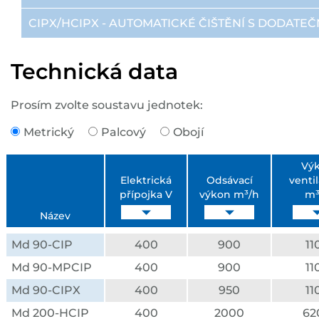
CIPX/HCIPX - AUTOMATICKÉ ČIŠTĚNÍ S DODAT
Technická data
Prosím zvolte soustavu jednotek:
Metrický
Palcový
Obojí
Vý
Elektrická
Odsávací
venti
přípojka V
výkon m³/h
m³
Název
Md 90-CIP
400
900
11
Md 90-MPCIP
400
900
11
Md 90-CIPX
400
950
11
Md 200-HCIP
400
2000
62