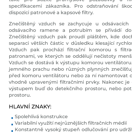
specifikacemi zákazníka. Pro odstraňování škod
dispozici patronové a kapsové filtry.
Znečištěný vzduch se zachycuje u odsávacích
odsávacího ramene a potrubím se přivádí do f
Znečištěný vzduch pak proudí pláštěm, kde doch
separaci větších částic v důsledku klesající rychl
Vzduch pak prochází filtrační komorou s filt
patronami, ve kterých se oddělují nečistoty menší
Vzduch se dostává k výstupu komorou ventilátoru.
jemného prachu nebo různých plynných znečišťujíc
před komoru ventilátoru nebo za ní namontovat dal
vhodně upravenými filtračními prvky. Nakonec je
výstupem buď do detekčního prostoru, nebo po
prostoru.
HLAVNÍ ZNAKY:
Spolehlivá konstrukce
Variabilní využití nejrůznějších filtračních médií
Konstantně vysoký stupeň odlučování pro udrži