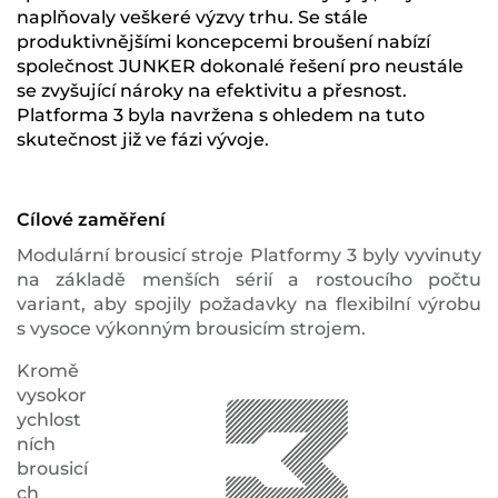
naplňovaly veškeré výzvy trhu. Se stále
produktivnějšími koncepcemi broušení nabízí
společnost JUNKER dokonalé řešení pro neustále
se zvyšující nároky na efektivitu a přesnost.
Platforma 3 byla navržena s ohledem na tuto
skutečnost již ve fázi vývoje.
Cílové zaměření
Modulární brousicí stroje Platformy 3 byly vyvinuty
na základě menších sérií a rostoucího počtu
variant, aby spojily požadavky na flexibilní výrobu
s vysoce výkonným brousicím strojem.
Kromě
vysokor
ychlost
ních
brousicí
ch