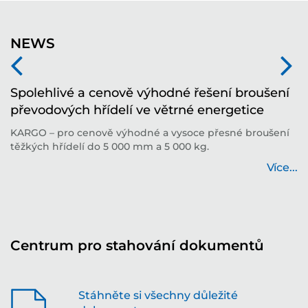
NEWS
Spolehlivé a cenově výhodné řešení broušení
B
převodových hřídelí ve větrné energetice
I
KARGO – pro cenově výhodné a vysoce přesné broušení
S
těžkých hřídelí do 5 000 mm a 5 000 kg.
S
...
Více...
Centrum pro stahování dokumentů
Stáhněte si všechny důležité