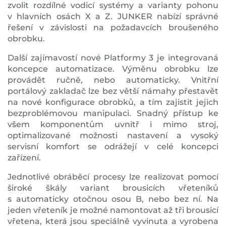
zvolit rozdílné vodicí systémy a varianty pohonu
v hlavních osách X a Z. JUNKER nabízí správné
řešení v závislosti na požadavcích broušeného
obrobku.
Další zajímavostí nové Platformy 3 je integrovaná
koncepce automatizace. Výměnu obrobku lze
provádět ručně, nebo automaticky. Vnitřní
portálový zakladač lze bez větší námahy přestavět
na nové konfigurace obrobků, a tím zajistit jejich
bezproblémovou manipulaci. Snadný přístup ke
všem komponentům uvnitř i mimo stroj,
optimalizované možnosti nastavení a vysoký
servisní komfort se odrážejí v celé koncepci
zařízení.
Jednotlivé obráběcí procesy lze realizovat pomocí
široké škály variant brousicích vřeteníků
s automaticky otočnou osou B, nebo bez ní. Na
jeden vřeteník je možné namontovat až tři brousicí
vřetena, která jsou speciálně vyvinuta a vyrobena