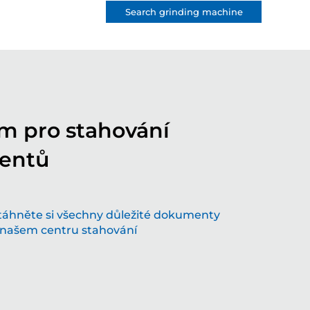
Search grinding machine
m pro stahování
entů
ořme budoucnost spolu s našimi
ovativními řešeními v oblasti broušení
táhněte si všechny důležité dokumenty
hnologie, která hýbe světem – pojďte s námi do
 našem centru stahování
oucnosti
Více...