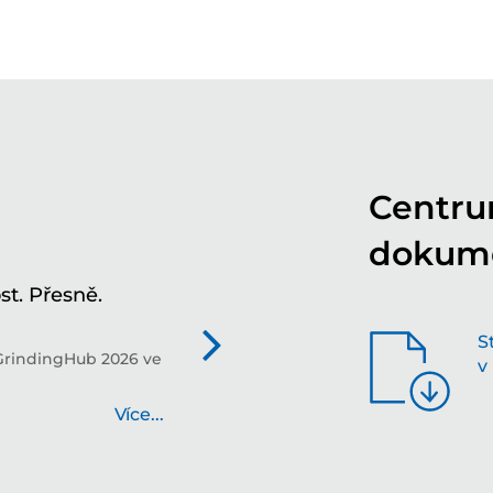
Centru
dokum
t. Přesně.
Tv
in
S
GrindingHub 2026 ve
Tec
v
bud
Více...