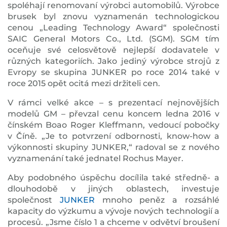
spoléhají renomovaní výrobci automobilů. Výrobce
brusek byl znovu vyznamenán technologickou
cenou „Leading Technology Award“ společnosti
SAIC General Motors Co., Ltd. (SGM). SGM tím
oceňuje své celosvětově nejlepší dodavatele v
různých kategoriích. Jako jediný výrobce strojů z
Evropy se skupina JUNKER po roce 2014 také v
roce 2015 opět ocitá mezi držiteli cen.
V rámci velké akce – s prezentací nejnovějších
modelů GM – převzal cenu koncem ledna 2016 v
čínském Boao Roger Kleffmann, vedoucí pobočky
v Číně. „Je to potvrzení odbornosti, know-how a
výkonnosti skupiny JUNKER,“ radoval se z nového
vyznamenání také jednatel Rochus Mayer.
Aby podobného úspěchu docílila také středně- a
dlouhodobě v jiných oblastech, investuje
společnost
JUNKER
mnoho peněz a rozsáhlé
kapacity do výzkumu a vývoje nových technologií a
procesů. „Jsme číslo 1 a chceme v odvětví broušení