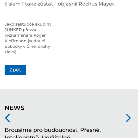
číslem 1 také zůstat,“ objasnil Rochus Mayer.
Jako zástupce skupiny
JUNKER převzal
vyznamenání Roger
Kleffmann (vedoucí
pobočky v Číně, druhý
zleva).
Zpět
NEWS
í
Brousíme pro budoucnost. Přesně.
T
Inteligentně. Udržitelně.
i