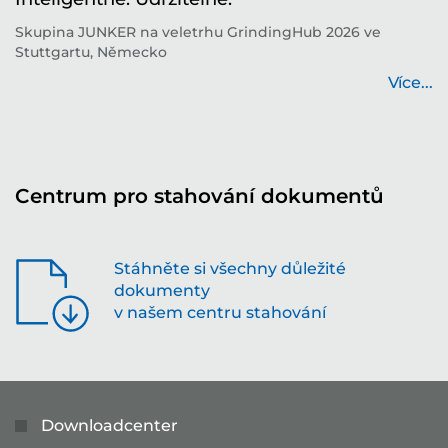
í
Skupina JUNKER na veletrhu GrindingHub 2026 ve
T
Stuttgartu, Německo
b
...
Více...
Centrum pro stahování dokumentů
Stáhněte si všechny důležité
dokumenty
v našem centru stahování
Downloadcenter