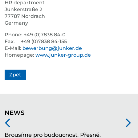
HR department
Junkerstraße 2
77787 Nordrach
Germany
Phone: +49 (0)7838 84-0
Fax: +49 (0)7838 84-155
E-Mail:
bewerbung@junker.de
Homepage:
www.junker-group.de
Zpět
NEWS
í
Brousíme pro budoucnost. Přesně.
T