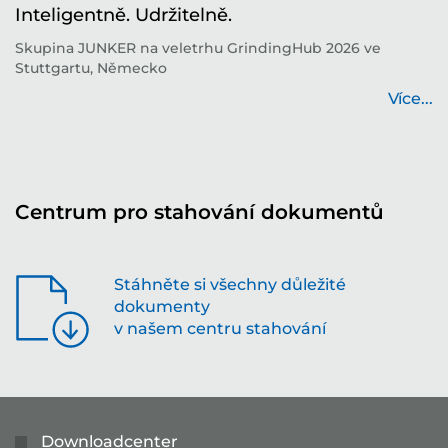
Inteligentně. Udržitelně.
i
í
Skupina JUNKER na veletrhu GrindingHub 2026 ve
T
Stuttgartu, Německo
b
...
Více...
Centrum pro stahování dokumentů
Stáhněte si všechny důležité
dokumenty
v našem centru stahování
Downloadcenter