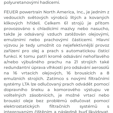
polyuretanovými hadicemi.
FEUER powertrain North America, Inc., je jedním z
vedoucích světových výrobců litých a kovaných
klikových hřídelí. Celkem 61 strojů je přitom
provozováno s chladicími mazivy nebo nasucho,
takže je odsávaný vzduch zatěžován olejovými,
emulzními nebo prachovými částicemi. Hlavní
výzvou je tedy umožnit co nejefektivnější provoz
zařízení pro olej a prach s automatickou čisticí
funkcí. K tomu patří kromě odsávání nehořlavého
a/nebo výbušného prachu na 21 strojích také
redundantní úprava vlhkosti pro odsávání aerosolů
na 16 vrtacích olejových, 16 brousicích a 8
emulzních strojích. Zatímco s novými filtračními
systémy LTA lze odlučovaný prach odvádět pomocí
dopravního šneku a komorového výstupu ve
volitelných zásobnících, je možné vrtací nebo
brousicí oleje bez problémů odlučovat pomocí
elektrostatických filtračních systémů s
integrovaným čištěním a následně buď likvidovat,