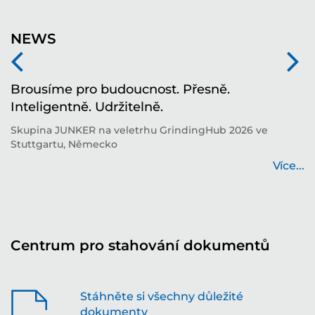
NEWS
í
Brousíme pro budoucnost. Přesně.
T
Inteligentně. Udržitelně.
i
í
Skupina JUNKER na veletrhu GrindingHub 2026 ve
T
Stuttgartu, Německo
b
...
Více...
Centrum pro stahování dokumentů
Stáhněte si všechny důležité
dokumenty