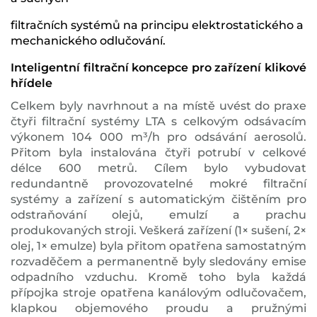
filtračních systémů na principu elektrostatického a
mechanického odlučování.
Inteligentní filtrační koncepce pro zařízení klikové
hřídele
Celkem byly navrhnout a na místě uvést do praxe
čtyři filtrační systémy LTA s celkovým odsávacím
výkonem 104 000 m³/h pro odsávání aerosolů.
Přitom byla instalována čtyři potrubí v celkové
délce 600 metrů. Cílem bylo vybudovat
redundantně provozovatelné mokré filtrační
systémy a zařízení s automatickým čištěním pro
odstraňování olejů, emulzí a prachu
produkovaných stroji. Veškerá zařízení (1× sušení, 2×
olej, 1× emulze) byla přitom opatřena samostatným
rozvaděčem a permanentně byly sledovány emise
odpadního vzduchu. Kromě toho byla každá
přípojka stroje opatřena kanálovým odlučovačem,
klapkou objemového proudu a pružnými