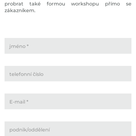
probrat také formou workshopu přímo se
zákazníkem.
jméno
*
telefonní číslo
E-mail
*
podnik/oddělení