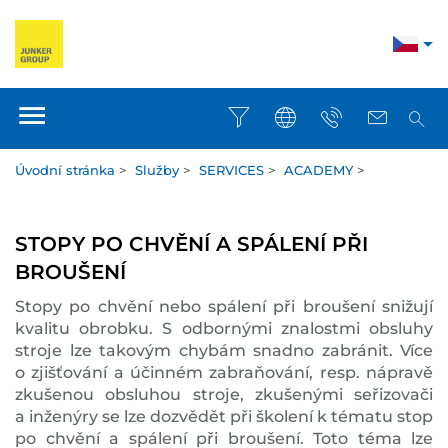
Úvodní stránka
>
Služby
>
SERVICES
>
ACADEMY
>
STOPY PO CHVĚNÍ A SPÁLENÍ PŘI
BROUŠENÍ
Stopy po chvění nebo spálení při broušení snižují
kvalitu obrobku. S odbornými znalostmi obsluhy
stroje lze takovým chybám snadno zabránit. Více
o zjišťování a účinném zabraňování, resp. nápravě
zkušenou obsluhou stroje, zkušenými seřizovači
a inženýry se lze dozvědět při školení k tématu stop
po chvění a spálení při broušení. Toto téma lze