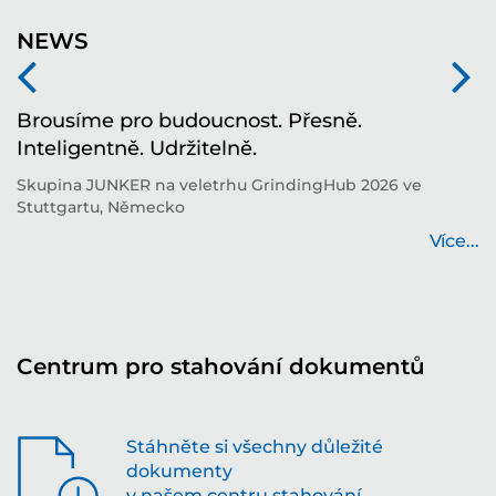
NEWS
í
Brousíme pro budoucnost. Přesně.
T
Inteligentně. Udržitelně.
i
í
Skupina JUNKER na veletrhu GrindingHub 2026 ve
T
Stuttgartu, Německo
b
...
Více...
Centrum pro stahování dokumentů
Stáhněte si všechny důležité
dokumenty
v našem centru stahování