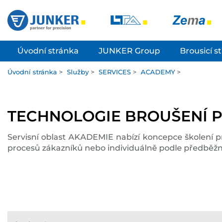
Úvodní stránka
JUNKER Group
Brousicí s
Úvodní stránka
>
Služby
>
SERVICES
>
ACADEMY
>
TECHNOLOGIE BROUŠENÍ P
Servisní oblast AKADEMIE nabízí koncepce školení pr
procesů zákazníků nebo individuálně podle předběžný