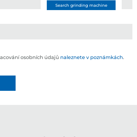
Search grinding machine
racování osobních údajů
naleznete v poznámkách
.