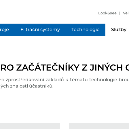
Look&see
Vel
troje
Filtrační systémy
Technologie
Služby
RO ZAČÁTEČNÍKY Z JINÝCH
o zprostředkování základů k tématu technologie brouš
ch znalostí účastníků.