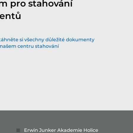
m pro stahování
entů
ořme budoucnost spolu s našimi
ovativními řešeními v oblasti broušení
táhněte si všechny důležité dokumenty
hnologie, která hýbe světem – pojďte s námi do
 našem centru stahování
oucnosti
Více...
Erwin Junker Akademie Holice