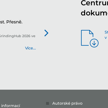
Centru
dokum
t. Přesně.
Tv
in
S
GrindingHub 2026 ve
Tec
v
bud
Více...
Autorské právo
 informací