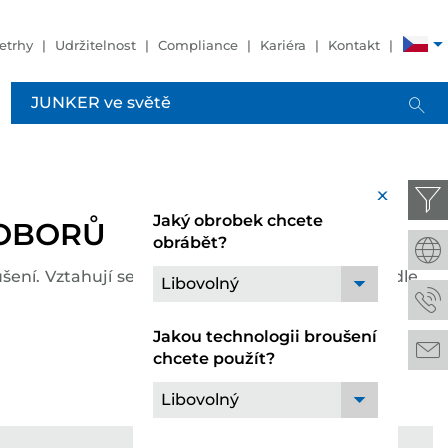
etrhy
Udržitelnost
Compliance
Kariéra
Kontakt
JUNKER ve světě
x
Jaký obrobek chcete
 OBORŮ
obrábět?
ení. Vztahují se k praxi a jsou přizpůsobená podle
Libovolný
Jakou technologii broušení
chcete použít?
Libovolný