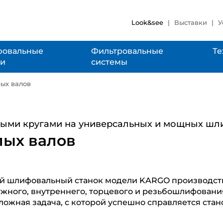
Look&see
Выставки
У
овальные
Фильтровальные
Те
ки
системы
ых валов
ыми кругами на универсальных и мощных шли
лых валов
й шлифовальный станок модели KARGO производст
жного, внутреннего, торцевого и резьбошлифовани
ложная задача, с которой успешно справляется ста