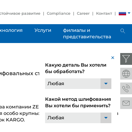
стойчивое развитие
Compliance
Career
Контакт
хнология
Услуги
филиалы и
представительства
x
Какую деталь Вы хотели
бы обработать?
фовальных станках от ZEMA
Любая
Какой метод шлифования
Вы хотели бы применить?
ва компании ZEMA cо множеством вариантов
я особо крупных заготовок. Шлифование валов
Любая
нок KARGO.