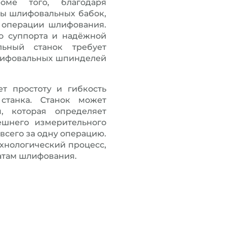
оме того, благодаря
ты шлифовальных бабок,
е операции шлифования.
о суппорта и надёжной
льный станок требует
лифовальных шпинделей
.
т простоту и гибкость
станка. Станок может
, которая определяет
ешнего измерительного
всего за одну операцию.
хнологический процесс,
татам шлифования.