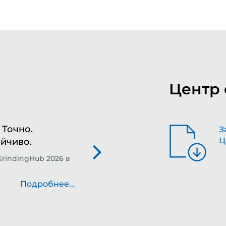
Центр 
Точно.
Фо
З
Ц
ойчиво.
шл
де
GrindingHub 2026 в
Те
на
Подробнее...