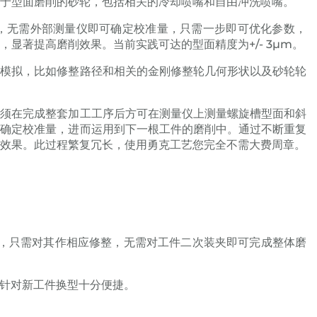
于型面磨削的砂轮，包括相关的冷却喷嘴和自由冲洗喷嘴。
法，无需外部测量仪即可确定校准量，只需一步即可优化参数，
显著提高磨削效果。当前实践可达的型面精度为+/- 3μm。
的模拟，比如修整路径和相关的金刚修整轮几何形状以及砂轮轮
必须在完成整套加工工序后方可在测量仪上测量螺旋槽型面和斜
告确定校准量，进而运用到下一根工件的磨削中。通过不断重复
效果。此过程繁复冗长，使用勇克工艺您完全不需大费周章。
轮，只需对其作相应修整，无需对工件二次装夹即可完成整体磨
针对新工件换型十分便捷。