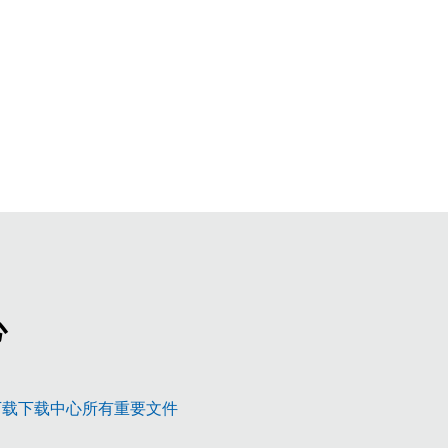
心
新研发，顶级水准
下载下载中心所有重要文件
3 – 理想的平台