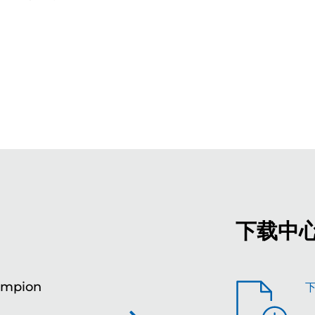
下载中
ampion
全
平台