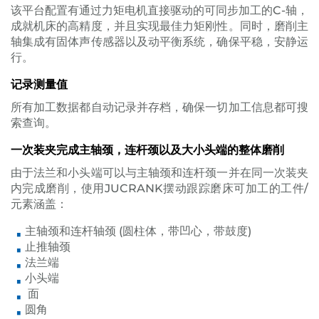
该平台配置有通过力矩电机直接驱动的可同步加工的C-轴，
成就机床的高精度，并且实现最佳力矩刚性。同时，磨削主
轴集成有固体声传感器以及动平衡系统，确保平稳，安静运
行。
记录测量值
所有加工数据都自动记录并存档，确保一切加工信息都可搜
索查询。
一次装夹完成主轴颈，连杆颈以及大小头端的整体磨削
由于法兰和小头端可以与主轴颈和连杆颈一并在同一次装夹
内完成磨削，使用JUCRANK摆动跟踪磨床可加工的工件/
元素涵盖：
主轴颈和连杆轴颈 (圆柱体，带凹心，带鼓度)
止推轴颈
法兰端
小头端
面
圆角