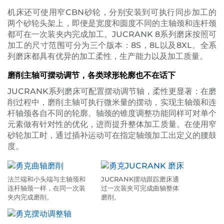
机床还可使用窄CBN砂轮，分别安装到可执行同步加工的
两个砂轮头架上，即便是宽度和圆度不同的主轴颈和连杆颈
都可在一次装夹内完成加工。JUCRANK 8系列磨床按照可
加工的尺寸范围可分为三个版本：8S，8L以及8XL。全系
列磨床都具有优异的加工柔性，生产能力以及加工质量。
磨削主轴可摆动调节，各类球形轮廓也不在话下
JUCRANK系列磨床可配置摆动调节轴，柔性更显著：在磨
削过程中，磨削主轴可执行微米量的摆动，实现主轴颈和连
杆轴颈各自不同的轮廓。轴颈的锥度调整功能同样可对单个
元素做有针对性的优化，进而提升整体加工质量。在使用窄
砂轮加工时，通过插补运动可在指定轴颈加工出定义的腰鼓
度。
法兰端和小头端与主轴颈和
JUCRANK摆动跟踪磨床通
连杆轴颈一样，在同一次装
过一次装夹可完成曲轴整体
夹内完成磨削。
磨削。