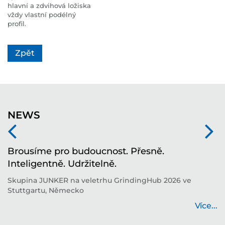
hlavní a zdvihová ložiska
vždy vlastní podélný
profil.
Zpět
NEWS
í
Brousíme pro budoucnost. Přesně.
T
Inteligentně. Udržitelně.
i
í
Skupina JUNKER na veletrhu GrindingHub 2026 ve
T
Stuttgartu, Německo
b
...
Více...