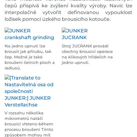
čepů přispívá ke zvýšení kvality výroby. Navíc lze
interpolačně vytvořit definovanou vypouklost
ložisek pomocí úzkého brousicího kotouče.
Na jedno upnutí lze
Stroj JUCRANK provádí
brousit jak přírubu, tak
všechny brousicí operace
čep. Možné je také
na klikových hřídelích na
broušení čelních ploch a
jedno upnutí.
radiusů.
V rozsahu několika
mikrometrů natáčí
brousicí vřeteno během
procesu broušení Tímto
způsobem mohou mít