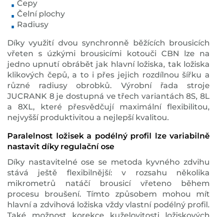
Čepy
Čelní plochy
Radiusy
Díky využití dvou synchronně běžících brousicích
vřeten s úzkými brousicími kotouči CBN lze na
jedno upnutí obrábět jak hlavní ložiska, tak ložiska
klikových čepů, a to i přes jejich rozdílnou šířku a
různé radiusy obrobků. Výrobní řada stroje
JUCRANK 8 je dostupná ve třech variantách 8S, 8L
a 8XL, které přesvědčují maximální flexibilitou,
nejvyšší produktivitou a nejlepší kvalitou.
Paralelnost ložisek a podélný profil lze variabilně
nastavit díky regulační ose
Díky nastavitelné ose se metoda kyvného zdvihu
stává ještě flexibilnější: v rozsahu několika
mikrometrů natáčí brousicí vřeteno během
procesu broušení. Tímto způsobem mohou mít
hlavní a zdvihová ložiska vždy vlastní podélný profil.
Také možnost korekce kuželovitosti ložiskových