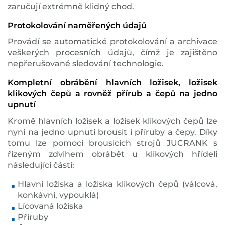
zaručují extrémně klidný chod.
Protokolování naměřených údajů
Provádí se automatické protokolování a archivace
veškerých procesních údajů, čímž je zajištěno
nepřerušované sledování technologie.
Kompletní obrábění hlavních ložisek, ložisek
klikových čepů a rovněž přírub a čepů na jedno
upnutí
Kromě hlavních ložisek a ložisek klikových čepů lze
nyní na jedno upnutí brousit i příruby a čepy. Díky
tomu lze pomocí brousicích strojů JUCRANK s
řízeným zdvihem obrábět u klikových hřídelí
následující části:
Hlavní ložiska a ložiska klikových čepů (válcová,
konkávní, vypouklá)
Lícovaná ložiska
Příruby