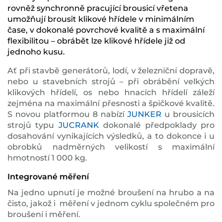
rovněž synchronně pracující brousicí vřetena
umožňují brousit klikové hřídele v minimálním
čase, v dokonalé povrchové kvalitě a s maximální
flexibilitou – obrábět lze klikové hřídele již od
jednoho kusu.
Ať při stavbě generátorů, lodí, v železniční dopravě,
nebo u stavebních strojů – při obrábění velkých
klikových hřídelí, os nebo hnacích hřídelí záleží
zejména na maximální přesnosti a špičkové kvalitě.
S novou platformou 8 nabízí
JUNKER
u brousicích
strojů typu
JUCRANK
dokonalé předpoklady pro
dosahování vynikajících výsledků, a to dokonce i u
obrobků nadměrných velikostí s maximální
hmotností 1 000 kg.
Integrované měření
Na jedno upnutí je možné broušení na hrubo a na
čisto, jakož i měření v jednom cyklu společném pro
broušení i měření.