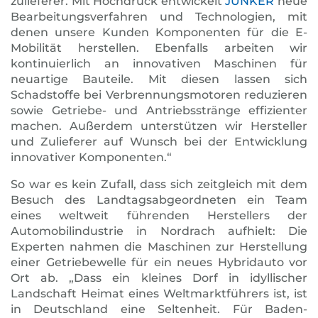
zulieferer. Mit Hochdruck entwickelt
JUNKER
neue
Bear­bei­tungs­verfahren und Technologien, mit
denen unsere Kunden Kompo­nenten für die E-
Mobilität herstellen. Ebenfalls arbeiten wir
kontinuierlich an innovativen Maschinen für
neuartige Bau­teile. Mit diesen lassen sich
Schadstoffe bei Verbrennungs­moto­ren reduzieren
sowie Getriebe- und Antriebsstränge effizienter
machen. Außerdem unterstützen wir Hersteller
und Zulieferer auf Wunsch bei der Entwicklung
innovativer Komponenten.“
So war es kein Zufall, dass sich zeitgleich mit dem
Besuch des Landtagsabgeordneten ein Team
eines weltweit führenden Her­stellers der
Automobilindustrie in Nordrach aufhielt: Die
Experten nahmen die Maschinen zur Herstellung
einer Getriebewelle für ein neues Hybridauto vor
Ort ab. „Dass ein kleines Dorf in idyllischer
Landschaft Heimat eines Weltmarktführers ist, ist
in Deutschland eine Seltenheit. Für Baden-