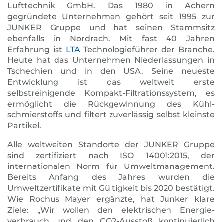
Lufttechnik GmbH. Das 1980 in Achern
gegründete Unternehmen gehört seit 1995 zur
JUNKER Gruppe und hat seinen Stammsitz
ebenfalls in Nordrach. Mit fast 40 Jahren
Erfahrung ist
LTA
Technologie­führer der Branche.
Heute hat das Unternehmen Nieder­lassungen in
Tschechien und in den USA. Seine neueste
Entwicklung ist das weltweit erste
selbstreinigende Kompakt-Filtrationssystem, es
ermöglicht die Rückgewinnung des Kühl­
schmierstoffs und filtert zuverlässig selbst kleinste
Partikel.
Alle weltweiten Standorte der JUNKER Gruppe
sind zertifiziert nach ISO 14001:2015, der
internationalen Norm für Umwelt­manage­ment.
Bereits Anfang des Jahres wurden die
Umweltzertifikate mit Gültigkeit bis 2020 bestätigt.
Wie Rochus Mayer ergänzte, hat Junker klare
Ziele: „Wir wollen den elektri­schen Energie­
verbrauch und den CO2-Ausstoß kontinuierlich