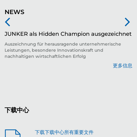
NEWS
JUNKER als Hidden Champion ausgezeichnet
Auszeichnung für herausragende unternehmerische
Leistungen, besondere Innovationskraft und
平
nachhaltigen wirtschaftlichen Erfolg
更多信息
息
下载中心
下载下载中心所有重要文件