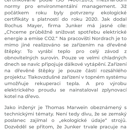
normy pro environmentální management. Již
počátkem roku byly potvrzeny ekologické
certifikáty s platností do roku 2020. Jak dodal
Rochus Mayer, firma Junker má jasné cíle:
„Chceme průběžně snižovat spotřebu elektrické
energie a emise CO2.“ Na pracovišti Nordrach je to
mimo jiné realizováno se zařízením na dřevěné
štěpky: To vyrábí teplo pro celý závod z
obnovitelných surovin. Pouze ve velmi chladných
dnech se navíc připojuje dálkové vytápění. Zařízení
na dřevěné štěpky je pouze částí rozsáhlého
projektu: Tlakovzdušné zařízení v topném systému
umožňuje rekuperaci tepla. A pro výrobu
elektrického proudu se nainstaloval zplynovací
kotel na dřevo.
Jako inženýr je Thomas Marwein obeznámený s
technickými tématy. Není tedy divu, že se zemský
poslanec zajímal o „ekologické údaje“ strojů.
Dozvěděl se přitom, že Junker trvale pracuje na