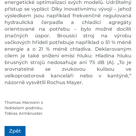
energetické optimalizaci svých modelů. Udržitelný
přístup se vyplácí: Díky inovativnímu vývoji – jehož
výsledkem jsou například frekvenčně regulovaná
hydraulická čerpadla a chladicí agregáty
orientované na potřebu – bylo možné docílit
značných úspor. Brousicí stroj na výrobu
vačkových hřídelí potřebuje například o 51 % méně
energie a o 21 % méně chladiva. Deklarovaným
cílem je také snížení emisí hluku: Hladina hluku
brusných strojů nedosahuje ani 75 dB (A). „To je
srovnatelné se zvukovou kulisou ve
velkoprostorové kanceláři nebo v kantýně,“
názorně vysvětlil Rochus Mayer.
Thomas Marwein s
ředitelem podniku
Tobias Armbruster.
Zpět