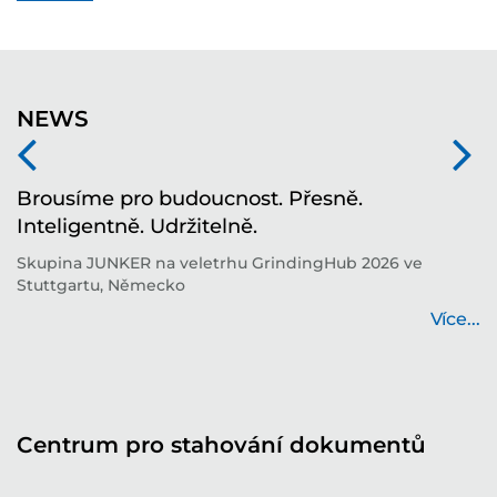
NEWS
í
Brousíme pro budoucnost. Přesně.
T
Inteligentně. Udržitelně.
i
í
Skupina JUNKER na veletrhu GrindingHub 2026 ve
T
Stuttgartu, Německo
b
...
Více...
Centrum pro stahování dokumentů