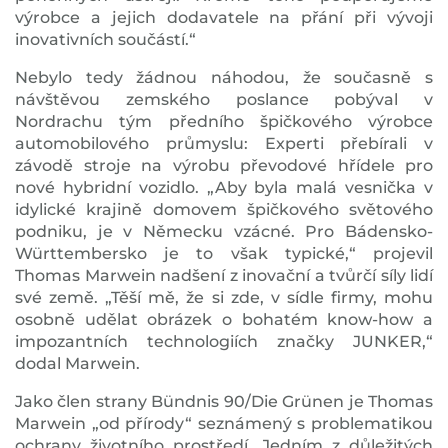
výrobce a jejich dodavatele na přání při vývoji
inovativních součástí.“
Nebylo tedy žádnou náhodou, že současně s
návštěvou zemského poslance pobýval v
Nordrachu tým předního špičkového výrobce
automobilového průmyslu: Experti přebírali v
závodě stroje na výrobu převodové hřídele pro
nové hybridní vozidlo. „Aby byla malá vesnička v
idylické krajině domovem špičkového světového
podniku, je v Německu vzácné. Pro Bádensko-
Württembersko je to však typické,“ projevil
Thomas Marwein nadšení z inovační a tvůrčí síly lidí
své země. „Těší mě, že si zde, v sídle firmy, mohu
osobně udělat obrázek o bohatém know-how a
impozantních technologiích značky JUNKER,“
dodal Marwein.
Jako člen strany Bündnis 90/Die Grünen je Thomas
Marwein „od přírody“ seznámený s problematikou
ochrany životního prostředí. Jedním z důležitých