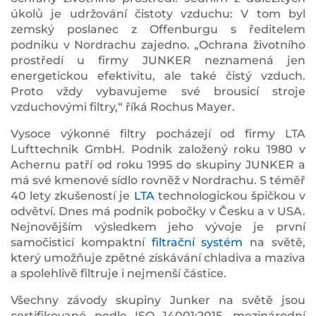
úkolů je udržování čistoty vzduchu: V tom byl
zemský poslanec z Offenburgu s ředitelem
podniku v Nordrachu zajedno. „Ochrana životního
prostředí u firmy JUNKER neznamená jen
energetickou efektivitu, ale také čistý vzduch.
Proto vždy vybavujeme své brousicí stroje
vzduchovými filtry,“ říká Rochus Mayer.
Vysoce výkonné filtry pocházejí od firmy LTA
Lufttechnik GmbH. Podnik založený roku 1980 v
Achernu patří od roku 1995 do skupiny JUNKER a
má své kmenové sídlo rovněž v Nordrachu. S téměř
40 lety zkušeností je
LTA
technologickou špičkou v
odvětví. Dnes má podnik pobočky v Česku a v USA.
Nejnovějším výsledkem jeho vývoje je první
samočisticí kompaktní
filtrační systém
na světě,
který umožňuje zpětné získávání chladiva a maziva
a spolehlivě filtruje i nejmenší částice.
Všechny závody skupiny Junker na světě jsou
certifikované podle ISO 14001:2015, mezinárodní