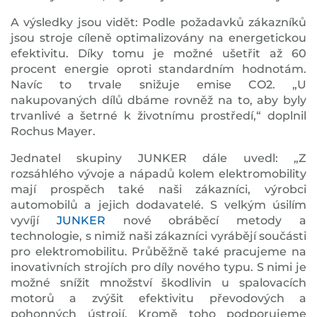
A výsledky jsou vidět: Podle požadavků zákazníků
jsou stroje cíleně optimalizovány na energetickou
efektivitu. Díky tomu je možné ušetřit až 60
procent energie oproti standardním hodnotám.
Navíc to trvale snižuje emise CO2. „U
nakupovaných dílů dbáme rovněž na to, aby byly
trvanlivé a šetrné k životnímu prostředí,“ doplnil
Rochus Mayer.
Jednatel skupiny JUNKER dále uvedl: „Z
rozsáhlého vývoje a nápadů kolem elektromobility
mají prospěch také naši zákazníci, výrobci
automobilů a jejich dodavatelé. S velkým úsilím
vyvíjí
JUNKER
nové obráběcí metody a
technologie, s nimiž naši zákazníci vyrábějí součásti
pro elektromobilitu. Průběžně také pracujeme na
inovativních strojích pro díly nového typu. S nimi je
možné snížit množství škodlivin u spalovacích
motorů a zvýšit efektivitu převodových a
pohonných ústrojí. Kromě toho podporujeme