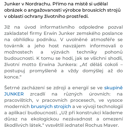
Junker v Nordrachu. Přímo na místě si udělal
obrázek o angažovanosti výrobce brousicích strojů
v oblasti ochrany životního prostředí.
Již na úvod informativního odpoledne pozval
zakladatel firmy Erwin Junker zemského poslance
na obhlídku podniku. V uvolněné atmosféře se
továrník a jeho host navzájem informovali o
možnostech a výzvách techniky pohonů
budoucnosti. K tomu se hodí, jak se všichni shodli,
životní motto Erwina Junkera: „Ať děláš cokoli –
postupuj promyšleně a vždy domýšlej až do
konce.“
Šetrné zacházení se zdroji a energií se ve
skupině
JUNKER
zrcadlí na různých úrovních: na
pracovištích, v pracovních procesech, ve vysoce
moderních
brusných strojích
a ve vývoji technologií
a aplikací budoucnosti. „Už při konstrukci klademe
důraz na ekologickou nezávadnost a omezení
škodlivých látek,“ vysvětlil jednatel Rochus Mayer.