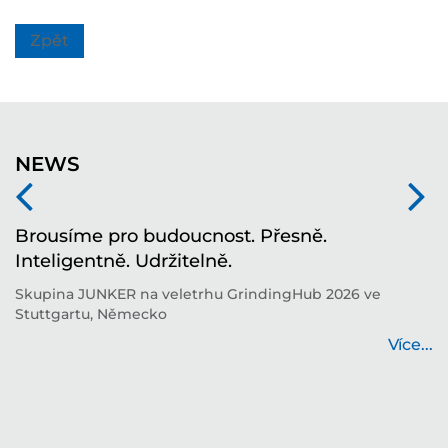
Zpět
NEWS
í
Brousíme pro budoucnost. Přesně.
T
Inteligentně. Udržitelně.
i
í
Skupina JUNKER na veletrhu GrindingHub 2026 ve
T
Stuttgartu, Německo
b
...
Více...