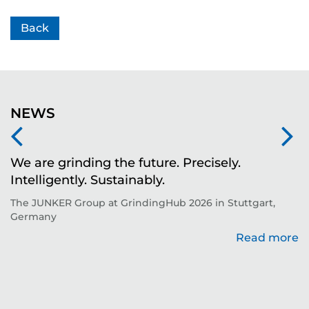
Back
NEWS
We are grinding the future. Precisely.
S
Intelligently. Sustainably.
t
The JUNKER Group at GrindingHub 2026 in Stuttgart,
Ev
Germany
Read more
re