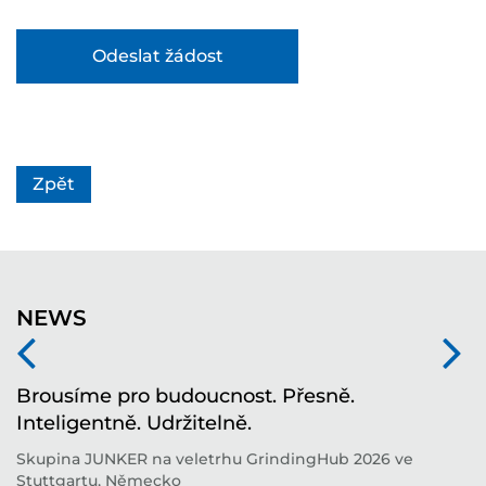
Zpět
NEWS
í
Brousíme pro budoucnost. Přesně.
T
Inteligentně. Udržitelně.
i
í
Skupina JUNKER na veletrhu GrindingHub 2026 ve
T
Stuttgartu, Německo
b