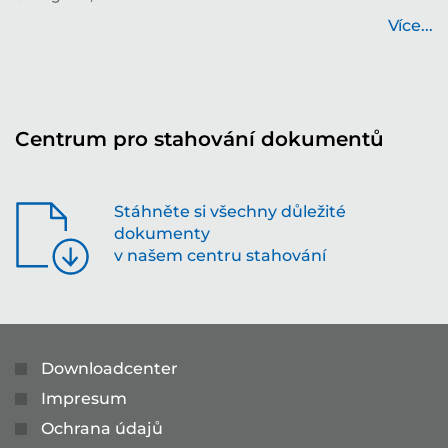
...
Více...
Centrum pro stahování dokumentů
Stáhněte si všechny důležité
dokumenty
v našem centru stahování
Downloadcenter
Impresum
Ochrana údajů