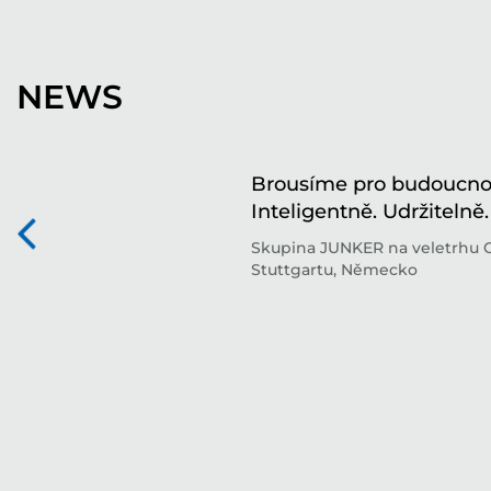
NEWS
Brousíme pro budoucnos
Inteligentně. Udržitelně.
Skupina JUNKER na veletrhu 
Stuttgartu, Německo