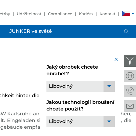
etrhy
Udržitelnost
Compliance
Kariéra
Kontakt
JUNKER ve světě
x
Jaký obrobek chcete
obrábět?
Libovolný
eit hinter die Kulissen zu blicken. Am 06. April
Jakou technologii broušení
chcete použít?
 Karlsruhe an. Nicht nur in technischen Bereichen,
. Eingeladen sind Jugendliche mit ihren Eltern, die
Libovolný
uptgebäude empfangen.