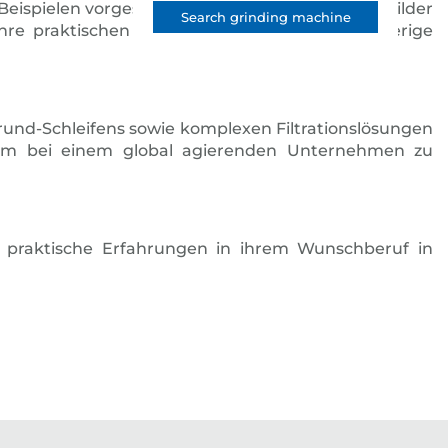
spielen vorgestellt. Dabei stehen unsere Ausbilder
Search grinding machine
re praktischen Fähigkeiten testen. Eine vorherige
rund-Schleifens sowie komplexen Filtrationslösungen
ium bei einem global agierenden Unternehmen zu
t praktische Erfahrungen in ihrem Wunschberuf in