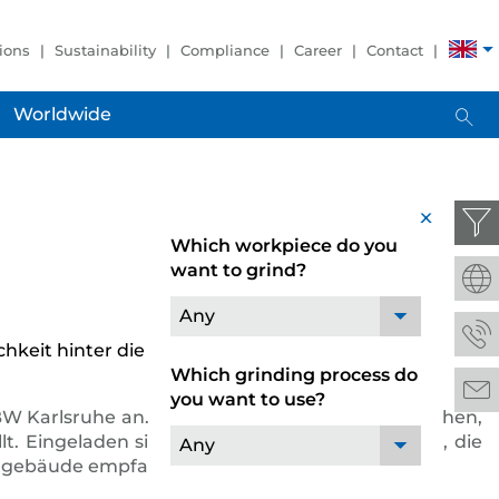
ions
Sustainability
Compliance
Career
Contact
Worldwide
x
Which workpiece do you
want to grind?
Any
eit hinter die Kulissen zu blicken. Am 06. April
Which grinding process do
you want to use?
 Karlsruhe an. Nicht nur in technischen Bereichen,
. Eingeladen sind Jugendliche mit ihren Eltern, die
Any
uptgebäude empfangen.