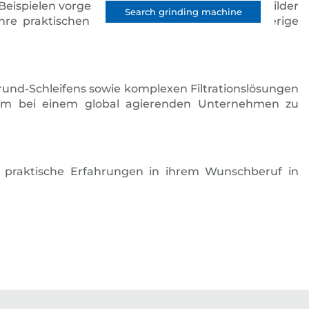
spielen vorgestellt. Dabei stehen unsere Ausbilder
Search grinding machine
re praktischen Fähigkeiten testen. Eine vorherige
rund-Schleifens sowie komplexen Filtrationslösungen
ium bei einem global agierenden Unternehmen zu
t praktische Erfahrungen in ihrem Wunschberuf in