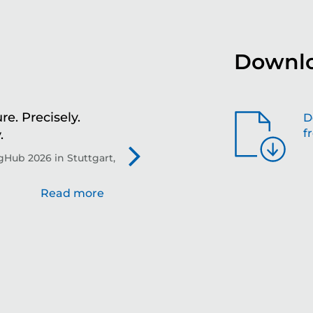
Downlo
re. Precisely.
Sh
D
f
.
th
Hub 2026 in Stuttgart,
Evo
Read more