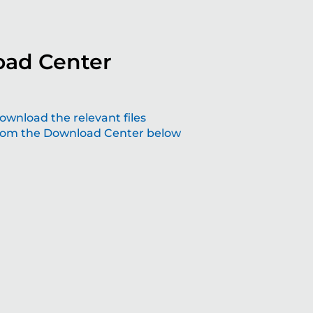
ad Center
aping the future with grinding solutions
ownload the relevant files
rom the Download Center below
at make a difference
lving technology – join us the future of precision.
Read more