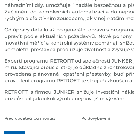
náhradními díly, umožňuje i nadále bezpečnou a pl
Začlenění do komplexních automatizací a do nejnově
rychlým a efektivním způsobem, jak v nejkratším mo
Od úpravy detailu až po generální opravu s programe
upravit podle aktuálních požadavků. Nové pohony a
inovativní měřicí a kontrolní systémy pomáhají sniž
kompletní přestavba prodlužuje životnost a zvyšuje vy
Experti programu RETROFiT od společnosti JUNKER jso
míru. Stávající brousicí stroj je důkladně zkontrol
provedena plánovaná opatření přestavby, buď přím
provedení programu RETROFiT je stroj přezkoušen a 
RETROFiT s firmou JUNKER snižuje investiční nákla
přizpůsobit jakoukoli výrobu nejnovějším výzvám!
Před dodatečnou montáží
Po dovybavení