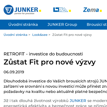
Úvodní stránka
JUNKER Group
Brousicí s
Úvodní stránka
>
Look&see
>
Zůstat Fit pro nové výzvy
RETROFiT - investice do budoucnosti
Zůstat Fit pro nové výzvy
06.09.2019
Dlouhodobá investice do Vašich brousicích strojů J
zařízení ve srovnání s novou investicí může přinést z
požadavky na kvalitu nebo aktuálně platné bezpečnostn
Již i tak dlouhá životnost výrobků
JUNKER
se moderni
energetická efektivita a bezpečnost práce se přizp