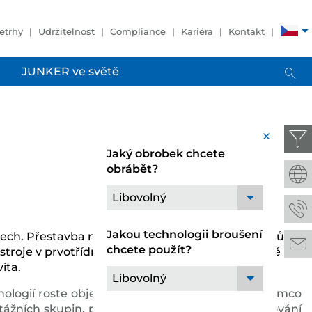
etrhy
Udržitelnost
Compliance
Kariéra
Kontakt
JUNKER ve světě
x
Jaký obrobek chcete
obrábět?
Libovolný
Jakou technologii broušení
ch. Přestavba nebo dovybavení stávajících strojů a
chcete použít?
stroje v prvotřídní kondici pro nové obrobky, nové
ita.
Libovolný
nologií roste objem výroby a kvalita výrobků, zatímco
ních skupin, pro které již nelze zaručit zásobování