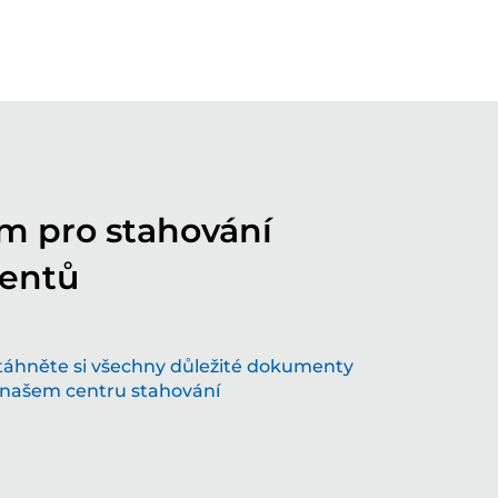
m pro stahování
entů
ořme budoucnost spolu s našimi
ovativními řešeními v oblasti broušení
táhněte si všechny důležité dokumenty
hnologie, která hýbe světem – pojďte s námi do
 našem centru stahování
oucnosti
Více...