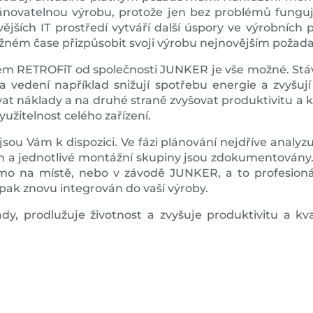
ánovatelnou výrobu, protože jen bez problémů fungují
jších IT prostředí vytváří další úspory ve výrobních
žném čase přizpůsobit svoji výrobu nejnovějším poža
m RETROFiT od společnosti JUNKER je vše možné. Stávaj
 vedení například snižují spotřebu energie a zvyšuj
ovat náklady a na druhé straně zvyšovat produktivitu a
užitelnost celého zařízení.
u Vám k dispozici. Ve fázi plánování nejdříve analyzuj
ován a jednotlivé montážní skupiny jsou zdokumentovány
o na místě, nebo v závodě JUNKER, a to profesioná
pak znovu integrován do vaší výroby.
dy, prodlužuje životnost a zvyšuje produktivitu a kv