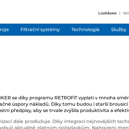
Look&see
Vel
troje
Filtrační systémy
Technologie
Služby
UNKER se díky programu RETROFiT vyplatí v mnoha směre
načné úspory nákladů. Díky tomu budou i starší brousicí 
í předpisy, aby se trvale zvýšila produktivita a efektiv
zací dále prodlužuje. Díky integraci nejnovějších tech
ůsobují aktuálně platným požadavkům. Nahrazení montáž