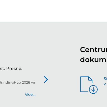
Centru
dokum
t. Přesně.
Tv
in
S
GrindingHub 2026 ve
Tec
v
bud
Více...