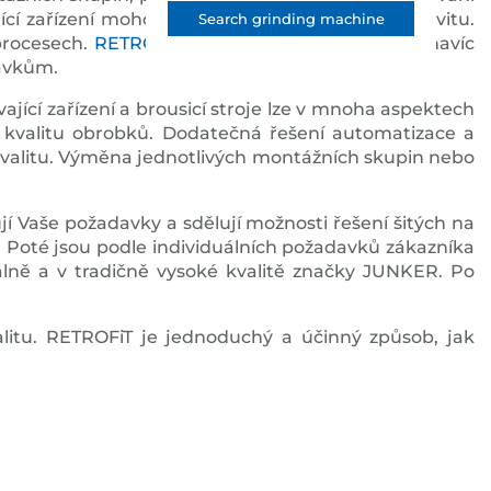
cí zařízení mohou garantovat vysokou produktivitu.
Search grinding machine
 procesech.
RETROFiT
se společností JUNKER je navíc
davkům.
ící zařízení a brousicí stroje lze v mnoha aspektech
í kvalitu obrobků. Dodatečná řešení automatizace a
 kvalitu. Výměna jednotlivých montážních skupin nebo
í Vaše požadavky a sdělují možnosti řešení šitých na
. Poté jsou podle individuálních požadavků zákazníka
lně a v tradičně vysoké kvalitě značky JUNKER. Po
alitu. RETROFiT je jednoduchý a účinný způsob, jak