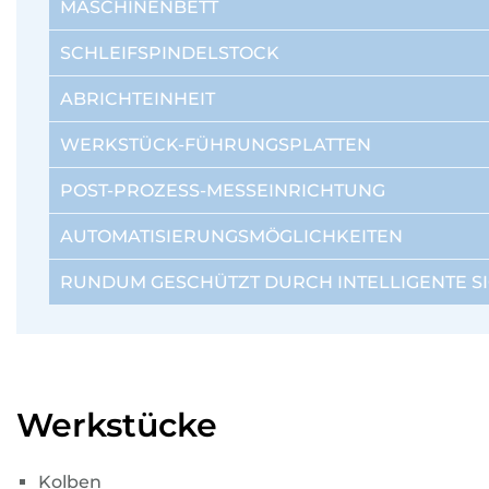
MASCHINENBETT
SCHLEIFSPINDELSTOCK
ABRICHTEINHEIT
WERKSTÜCK-FÜHRUNGSPLATTEN
POST-PROZESS-MESSEINRICHTUNG
AUTOMATISIERUNGSMÖGLICHKEITEN
RUNDUM GESCHÜTZT DURCH INTELLIGENTE S
Werkstücke
Kolben