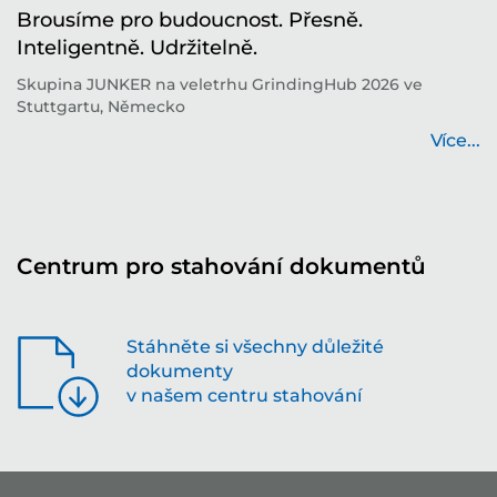
í
Brousíme pro budoucnost. Přesně.
T
Inteligentně. Udržitelně.
i
í
Skupina JUNKER na veletrhu GrindingHub 2026 ve
T
Stuttgartu, Německo
b
...
Více...
Centrum pro stahování dokumentů
Stáhněte si všechny důležité
dokumenty
v našem centru stahování