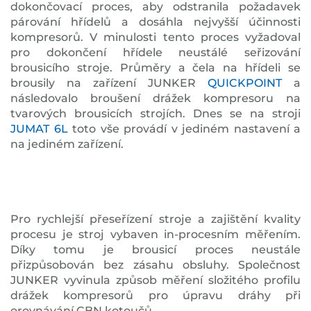
dokončovací proces, aby odstranila požadavek
párování hřídelů a dosáhla nejvyšší účinnosti
kompresorů. V minulosti tento proces vyžadoval
pro dokončení hřídele neustálé seřizování
brousicího stroje. Průměry a čela na hřídeli se
brousily na zařízení JUNKER
QUICKPOINT
a
následovalo broušení drážek kompresoru na
tvarových brousicích strojích. Dnes se na stroji
JUMAT 6L
toto vše provádí v jediném nastavení a
na jediném zařízení.
Pro rychlejší přeseřízení stroje a zajištění kvality
procesu je stroj vybaven in-procesním měřením.
Díky tomu je brousicí proces neustále
přizpůsobován bez zásahu obsluhy. Společnost
JUNKER vyvinula způsob měření složitého profilu
drážek kompresorů pro úpravu dráhy při
orovnávání CBN kotoučů.