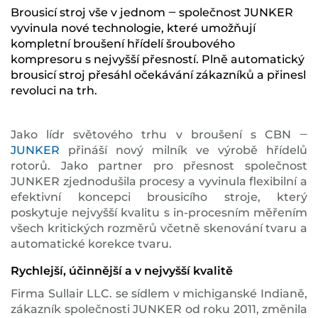
Brousicí stroj vše v jednom ‒ společnost JUNKER
vyvinula nové technologie, které umožňují
kompletní broušení hřídelí šroubového
kompresoru s nejvyšší přesností. Plně automatický
brousicí stroj přesáhl očekávání zákazníků a přinesl
revoluci na trh.
Jako lídr světového trhu v broušení s CBN ‒
JUNKER
přináší nový milník ve výrobě hřídelů
rotorů. Jako partner pro přesnost společnost
JUNKER zjednodušila procesy a vyvinula flexibilní a
efektivní koncepci brousicího stroje, který
poskytuje nejvyšší kvalitu s in-procesním měřením
všech kritických rozměrů včetně skenování tvaru a
automatické korekce tvaru.
Rychlejší, účinnější a v nejvyšší kvalitě
Firma Sullair LLC. se sídlem v michiganské Indianě,
zákazník společnosti JUNKER od roku 2011, změnila