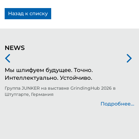
Назад к списку
NEWS
Мы шлифуем будущее. Точно.
Ф
Интеллектуально. Устойчиво.
ш
д
Группа JUNKER на выставке GrindingHub 2026 в
Штутгарте, Германия
Т
н
Подробнее...
..