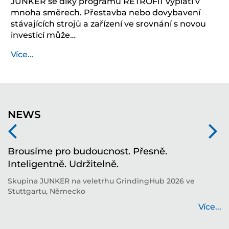
JUNKER se díky programu RETROFiT vyplatí v
mnoha směrech. Přestavba nebo dovybavení
stávajících strojů a zařízení ve srovnání s novou
investicí může…
Více...
NEWS
í
Brousíme pro budoucnost. Přesně.
T
Inteligentně. Udržitelně.
i
í
Skupina JUNKER na veletrhu GrindingHub 2026 ve
T
Stuttgartu, Německo
b
...
Více...