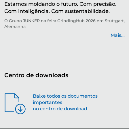
Estamos moldando o futuro. Com precisão.
M
Com inteligência. Com sustentabilidade.
r
O Grupo JUNKER na feira GrindingHub 2026 em Stuttgart,
Te
Alemanha
p
de
Mais...
...
Centro de downloads
Baixe todos os documentos
importantes
no centro de download