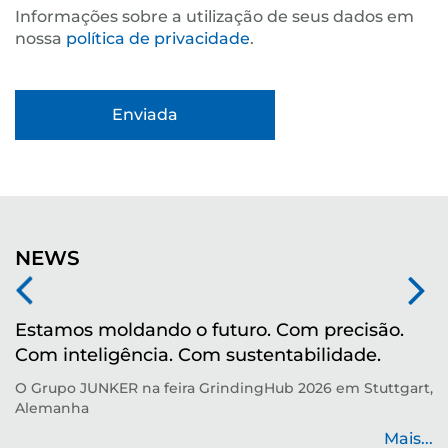
Informações sobre a utilização de seus dados em
nossa
política de privacidade
.
NEWS
Estamos moldando o futuro. Com precisão.
M
Com inteligência. Com sustentabilidade.
r
O Grupo JUNKER na feira GrindingHub 2026 em Stuttgart,
Te
Alemanha
p
de
Mais...