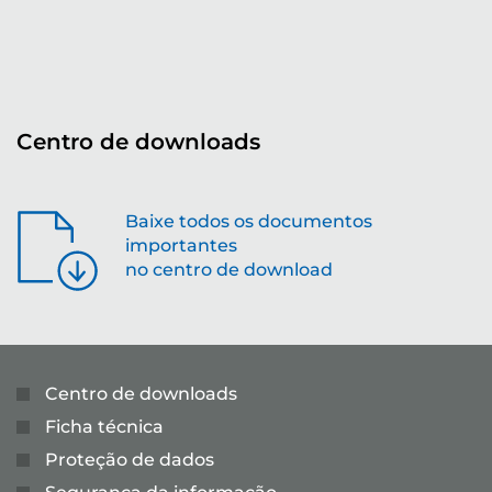
...
Centro de downloads
Baixe todos os documentos
importantes
no centro de download
Centro de downloads
Ficha técnica
Proteção de dados