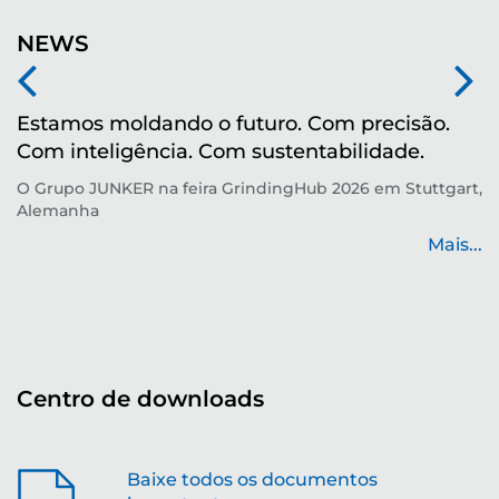
NEWS
Estamos moldando o futuro. Com precisão.
M
Com inteligência. Com sustentabilidade.
r
O Grupo JUNKER na feira GrindingHub 2026 em Stuttgart,
Te
Alemanha
p
de
Mais...
...
Centro de downloads
Baixe todos os documentos