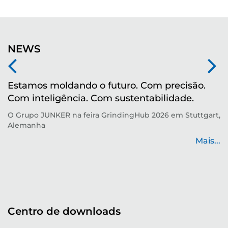
NEWS
Estamos moldando o futuro. Com precisão.
M
Com inteligência. Com sustentabilidade.
r
O Grupo JUNKER na feira GrindingHub 2026 em Stuttgart,
Te
Alemanha
p
de
Mais...
...
Centro de downloads