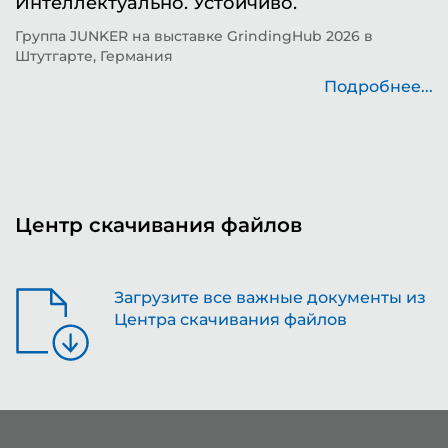
Интеллектуально. Устойчиво.
ш
д
Группа JUNKER на выставке GrindingHub 2026 в
Штутгарте, Германия
Т
н
Подробнее...
..
Центр скачивания файлов
Загрузите все важные документы из
Центра скачивания файлов