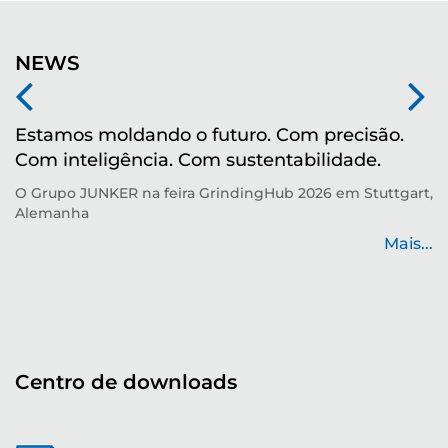
NEWS
Estamos moldando o futuro. Com precisão.
M
Com inteligência. Com sustentabilidade.
r
O Grupo JUNKER na feira GrindingHub 2026 em Stuttgart,
Te
Alemanha
p
de
Mais...
...
Centro de downloads