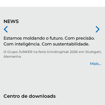
NEWS
Estamos moldando o futuro. Com precisão.
M
Com inteligência. Com sustentabilidade.
r
O Grupo JUNKER na feira GrindingHub 2026 em Stuttgart,
Te
Alemanha
p
de
Mais...
...
Centro de downloads