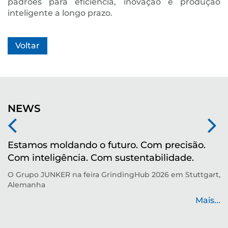
padrões para eficiência, inovação e produção
inteligente a longo prazo.
Voltar
NEWS
Estamos moldando o futuro. Com precisão.
M
Com inteligência. Com sustentabilidade.
r
O Grupo JUNKER na feira GrindingHub 2026 em Stuttgart,
Te
Alemanha
p
de
Mais...
...