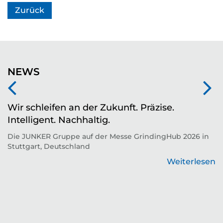
Zurück
NEWS
Wir schleifen an der Zukunft. Präzise.
Z
Intelligent. Nachhaltig.
d
Die JUNKER Gruppe auf der Messe GrindingHub 2026 in
T
Stuttgart, Deutschland
Zu
Weiterlesen
en