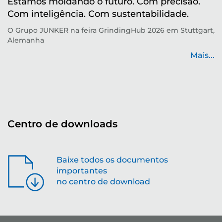
Estamos moldando o futuro. Com precisão.
M
Com inteligência. Com sustentabilidade.
r
O Grupo JUNKER na feira GrindingHub 2026 em Stuttgart,
Te
Alemanha
p
de
Mais...
...
Centro de downloads
Baixe todos os documentos
importantes
no centro de download