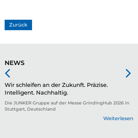
Zurück
NEWS
Wir schleifen an der Zukunft. Präzise.
Z
Intelligent. Nachhaltig.
d
Die JUNKER Gruppe auf der Messe GrindingHub 2026 in
T
Stuttgart, Deutschland
Zu
Weiterlesen
en