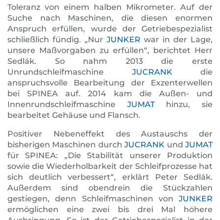
Toleranz von einem halben Mikrometer. Auf der
Suche nach Maschinen, die diesen enormen
Anspruch erfüllen, wurde der Getriebespezialist
schließlich fündig. „Nur
JUNKER
war in der Lage,
unsere Maßvorgaben zu erfüllen“, berichtet Herr
Sedlák. So nahm 2013 die erste
Unrundschleifmaschine
JUCRANK
die
anspruchsvolle Bearbeitung der Exzenterwellen
bei SPINEA auf. 2014 kam die Außen- und
Innenrundschleifmaschine
JUMAT
hinzu, sie
bearbeitet Gehäuse und Flansch.
Positiver Nebeneffekt des Austauschs der
bisherigen Maschinen durch
JUCRANK
und
JUMAT
für SPINEA: „Die Stabilität unserer Produktion
sowie die Wiederholbarkeit der Schleifprozesse hat
sich deutlich verbessert“, erklärt Peter Sedlák.
Außerdem sind obendrein die Stückzahlen
gestiegen, denn Schleif­maschinen von
JUNKER
ermöglichen eine zwei bis drei Mal höhere