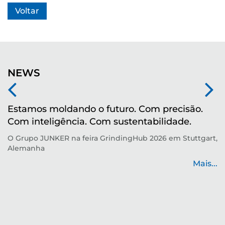
Voltar
NEWS
Estamos moldando o futuro. Com precisão.
M
Com inteligência. Com sustentabilidade.
r
O Grupo JUNKER na feira GrindingHub 2026 em Stuttgart,
Te
Alemanha
p
de
Mais...
...